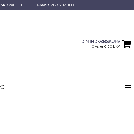
NSK
KVALITET
DANSK
VIRKSOMHED
DIN INDKØBSKURV
0 varer 0,00 DKK
KO