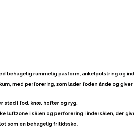
 behagelig rummelig pasform, ankelpolstring og inder
m, med perforering, som lader foden ånde og giver 
 stød i fod, knæ, hofter og ryg.
ke luftzone i sålen og perforering i indersålen, der gi
blot som en behagelig fritidssko.