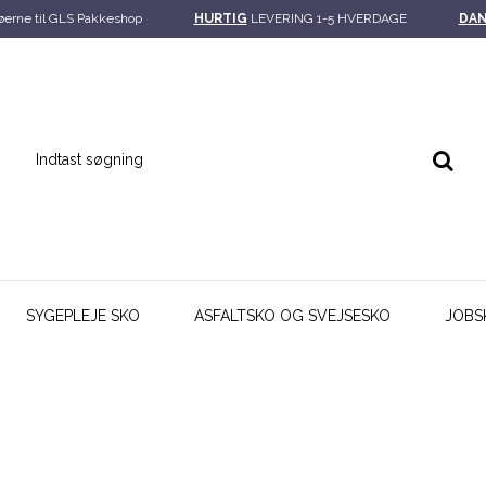
øerne til GLS Pakkeshop
HURTIG
LEVERING 1-5 HVERDAGE
DA
SYGEPLEJE SKO
ASFALTSKO OG SVEJSESKO
JOBS