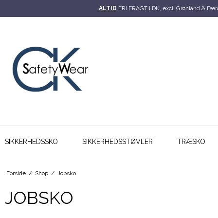
ALTID
FRI FRAGT I DK, excl. Grønland & Fær
SIKKERHEDSSKO
SIKKERHEDSSTØVLER
TRÆSKO
Forside
/
Shop
/
Jobsko
JOBSKO