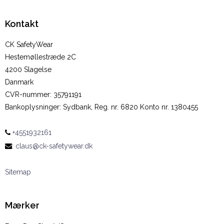
Kontakt
CK SafetyWear
Hestemøllestræde 2C
4200 Slagelse
Danmark
CVR-nummer
:
35791191
Bankoplysninger
:
Sydbank, Reg. nr. 6820 Konto nr. 1380455
+4551932161
:
claus@ck-safetywear.dk
Sitemap
Mærker