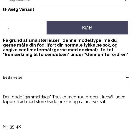
Vælg Variant
KØB
På grund af små størrelser i denne modeltype, må du
gerne måle din fod, iført din normale tykkelse sok, og
angive centimetermål (gerne med decimal) i feltet
"Bemærkning til forsendelsen"
under "Gennemfør ordren"
Beskrivelse
Den gode "gammeldags" Træsko med 100 procent træsål, uden
kappe. Rød med store hvide prikker og naturfarvet sål
Str. 35-48